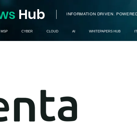
ws
H
ub
I
INFORMATION DRIVEN.
POWERED
MSP
CYBER
CLOUD
AI
WHITEPAPERS HUB
I