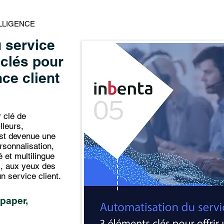
ELLIGENCE
 service
 clés pour
nce client
r clé de
lleurs,
 est devenue une
rsonnalisation,
é et multilingue
s, aux yeux des
n service client.
paper,